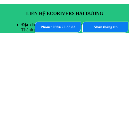
LIÊN HỆ ECORIVERS HẢI DƯƠNG
Địa chỉ:
191 An Dương Vương, Phường Hải Tân,
Phone: 0984.20.33.83
Nhận thông tin
Thành phố Hải Dương.
Hotline PKD:
0984.20.33.83
Hotline CSKH:
0914.066.386
Thông tin về quy hoạch có liên quan đến BĐS và các
hồ sơ pháp lý dự án do chủ đầu tư Eco Park phân
phối, vui lòng liên hệ với Phòng Giao dịch Công ty
để được cung cấp.
Website:
https://ecopark-haiduong.com
NHẬN THÔNG TIN NGÔI NHÀ